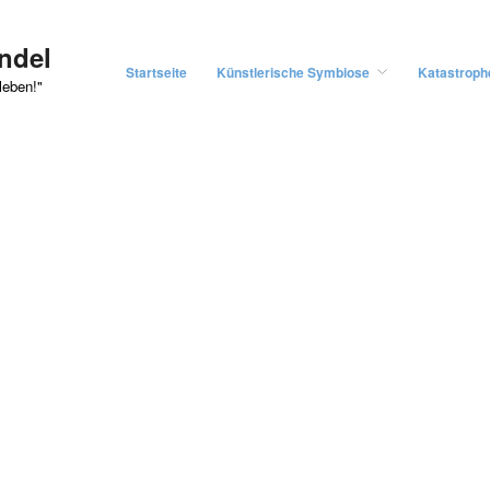
ndel
Startseite
Künstlerische Symbiose
Katastroph
leben!"